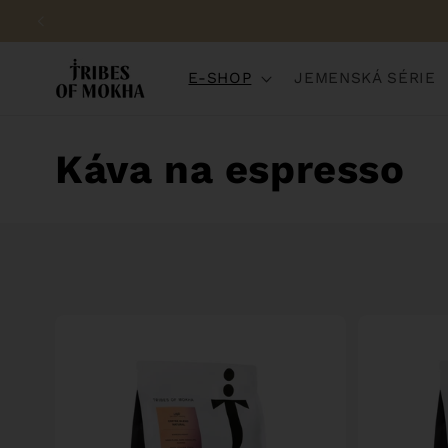
Přejít k
obsahu
E-SHOP
JEMENSKÁ SÉRIE
K
Káva na espresso
o
l
e
k
c