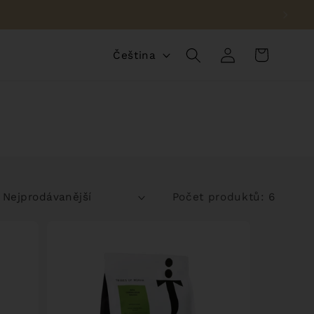
Přihlásit
J
Košík
Čeština
se
a
z
y
k
Počet produktů: 6