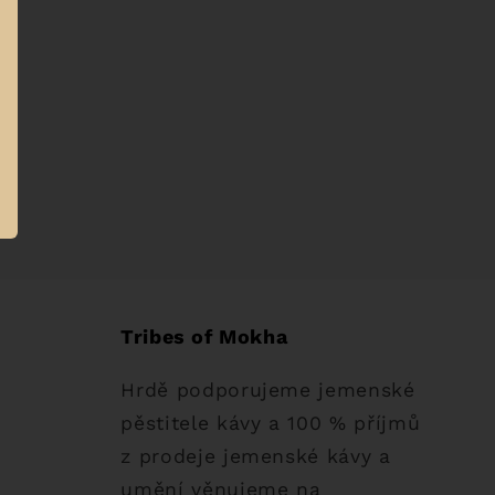
Tribes of Mokha
Hrdě podporujeme jemenské
pěstitele kávy a 100 % příjmů
z prodeje jemenské kávy a
umění věnujeme na